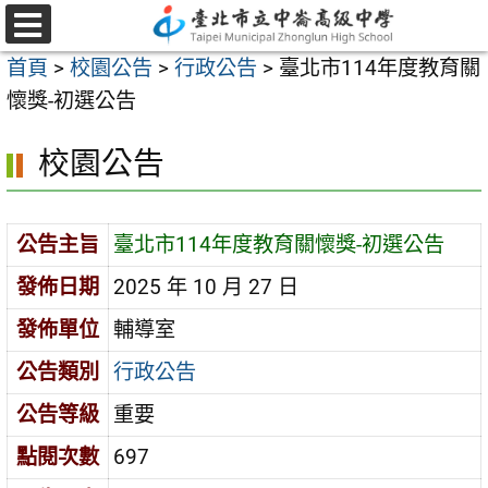
跳
至
選
首頁
>
校園公告
>
行政公告
>
臺北市114年度教育關
單
主
懷獎-初選公告
要
內
校園公告
容
區
公告主旨
臺北市114年度教育關懷獎-初選公告
發佈日期
2025 年 10 月 27 日
發佈單位
輔導室
公告類別
行政公告
公告等級
重要
點閱次數
697