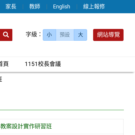
家長
教師
English
線上報修
送出
字級：
網站導覽
小
預設
大
搜
尋：
首頁
1151校長會議
班
與教案設計實作研習班