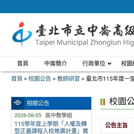
跳
至
主
要
內
容
區
首頁
中崙簡介
行政單位
校園
首頁
>
校園公告
>
教師研習
>
臺北市115年度一
校園
相關公告
2026-08-05
高中教學組
115學年度上學期「人權及轉
公告主旨
型正義課程入校推廣計畫」實