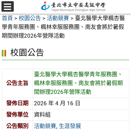
跳
至
選
首頁
>
校園公告
>
活動競賽
>
臺北醫學大學楓杏醫
單
主
學青年服務團、楓林幸服服務團、南友會將於暑假
要
期間辦理2026年營隊活動
內
容
校園公告
區
臺北醫學大學楓杏醫學青年服務團、
公告主旨
楓林幸服服務團、南友會將於暑假期
間辦理2026年營隊活動
發佈日期
2026 年 4 月 16 日
發佈單位
資料組
公告類別
活動競賽
,
生涯發展