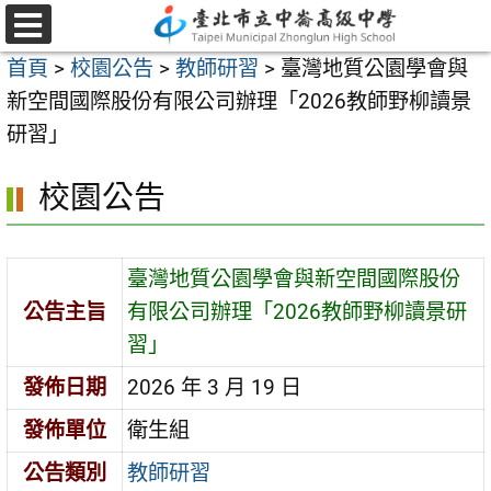
跳
至
選
首頁
>
校園公告
>
教師研習
>
臺灣地質公園學會與
單
主
新空間國際股份有限公司辦理「2026教師野柳讀景
要
研習」
內
容
校園公告
區
臺灣地質公園學會與新空間國際股份
公告主旨
有限公司辦理「2026教師野柳讀景研
習」
發佈日期
2026 年 3 月 19 日
發佈單位
衛生組
公告類別
教師研習