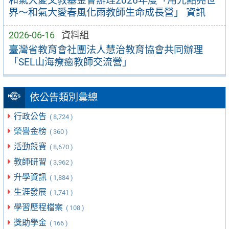
和氣大愛文教基金會辦理2026年度「用光點亮世
界～和氣大愛春風化雨教師生命成長營」 資訊
2026-06-16
資料組
臺灣省教育會社團法人慧治教育協會共同辦理
「SEL山海療癒教師交流營」
依公告類別彙總
行政公告
( 8,724 )
榮譽金榜
( 360 )
活動競賽
( 8,670 )
教師研習
( 3,962 )
升學資訊
( 1,884 )
生涯發展
( 1,741 )
學習歷程檔案
( 108 )
獎助學金
( 166 )