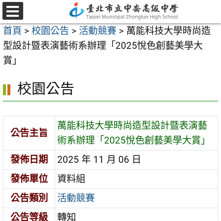
跳
至
選
首頁
>
校園公告
>
活動競賽
>
萬能科技大學時尚造
單
主
型設計暨表演藝術系辦理「2025悅色創藝美學大
要
賞」
內
容
校園公告
區
萬能科技大學時尚造型設計暨表演藝
公告主旨
術系辦理「2025悅色創藝美學大賞」
發佈日期
2025 年 11 月 06 日
發佈單位
資料組
公告類別
活動競賽
公告等級
轉知