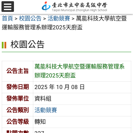
跳
至
選
首頁
>
校園公告
>
活動競賽
>
萬能科技大學航空暨
單
主
運輸服務管理系辦理2025天廚盃
要
內
校園公告
容
區
萬能科技大學航空暨運輸服務管理系
公告主旨
辦理2025天廚盃
發佈日期
2025 年 10 月 08 日
發佈單位
資料組
公告類別
活動競賽
公告等級
轉知