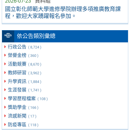
2026-07-23
資料組
國立彰化師範大學進修學院辦理多項推廣教育課
程，歡迎大家踴躍報名參加。
依公告類別彙總
行政公告
( 8,724 )
榮譽金榜
( 360 )
活動競賽
( 8,670 )
教師研習
( 3,962 )
升學資訊
( 1,884 )
生涯發展
( 1,741 )
學習歷程檔案
( 108 )
獎助學金
( 166 )
流感新聞
( 17 )
防疫專區
( 118 )