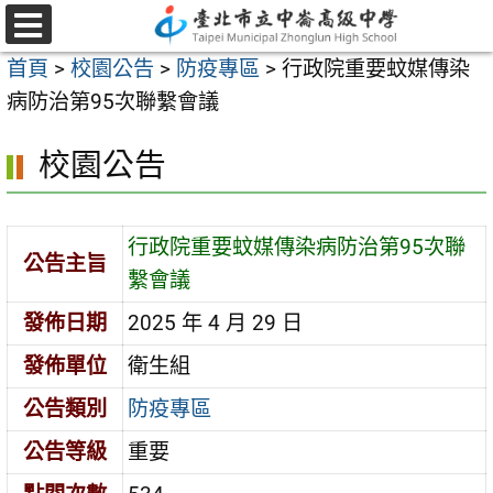
跳
至
選
首頁
>
校園公告
>
防疫專區
>
行政院重要蚊媒傳染
單
主
病防治第95次聯繫會議
要
內
校園公告
容
區
行政院重要蚊媒傳染病防治第95次聯
公告主旨
繫會議
發佈日期
2025 年 4 月 29 日
發佈單位
衛生組
公告類別
防疫專區
公告等級
重要