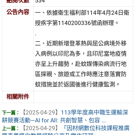
點閱次數
534
公告內容
一、依據衛生福利部114年4月24日衛
授疾字第1140200336號函辦理。
.
二、近期新增登革熱與屈公病境外移
入病例以印尼為多，且印尼當地疫情
亦呈上升趨勢，赴蚊媒傳染病流行地
區探親、旅遊或工作時應注意落實防
蚊措施並於返國後進行健康監測。
相關附件
【2025-04-29】
113學年度高中職生運輸深
耕競賽活動—AI for All: 共創智慧、包容 ...
【2025-04-29】
「因材網數位科技課程推廣