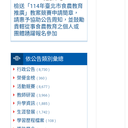
檢送「114年臺北市食農教育
推廣」教案競賽申請簡章，
請惠予協助公告周知，並鼓勵
貴轄從事食農教育之個人或
團體踴躍報名參加
依公告類別彙總
行政公告
( 8,730 )
榮譽金榜
( 360 )
活動競賽
( 8,677 )
教師研習
( 3,966 )
升學資訊
( 1,885 )
生涯發展
( 1,742 )
學習歷程檔案
( 108 )