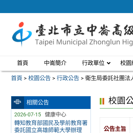
跳
至
主
要
內
容
區
首頁
中崙簡介
行政單位
校園
首頁
>
校園公告
>
行政公告
>
衛生局委託社團法
校園
相關公告
2026-07-15
健康中心
轉知教育部國民及學前教育署
公告主旨
委託國立高雄師範大學辦理