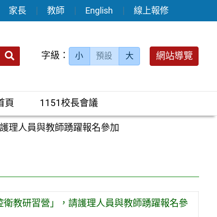
家長
教師
English
線上報修
送出
字級：
網站導覽
小
預設
大
搜
尋：
首頁
1151校長會議
護理人員與教師踴躍報名參加
腔衛教研習營」，請護理人員與教師踴躍報名參