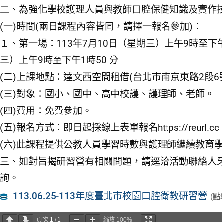
二、為強化學校護理人員與教師口腔保健知識及實作技
(一)時間(兩日課程內容皆同，請擇一報名參加)：
１、第一場：113年7月10日（星期三）上午9時至下午
三）上午9時至下午1時50 分
(二)上課地點：達文西空間租借(台北市南京東路2段6號
(三)對象：國小、國中、高中校護、護理師、老師。
(四)費用：免費參加。
(五)報名方式：即日起採線上表單報名https://reurl.cc 
(六)此課程提供公教人員學習時數與護理師繼續教育
三、如對旨揭研習營有相關問題，請逕洽活動聯絡人牙醫師公
詢。
113.06.25-113年度臺北市校園口腔衛教研習營
(
頁次
1
/
1
縮放
100%