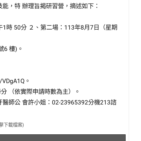
能，特 辦理旨揭研習營，摘述如下：
1時 50分 ２、第二場：113年8月7日（星期
6 樓)。
/VDgA1Q。
學分 （依實際申請時數為主）。
 會許小姐：02-23965392分機213諮
點擊下載檔案)