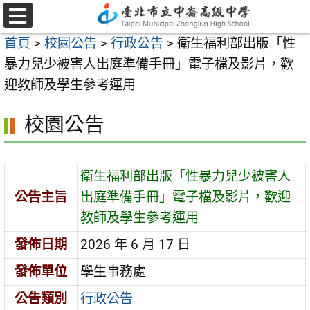
跳
至
選
首頁
>
校園公告
>
行政公告
>
衛生福利部出版「性
單
主
暴力兒少被害人出庭準備手冊」電子檔及影片，歡
要
迎教師及學生參考運用
內
容
校園公告
區
衛生福利部出版「性暴力兒少被害人
公告主旨
出庭準備手冊」電子檔及影片，歡迎
教師及學生參考運用
發佈日期
2026 年 6 月 17 日
發佈單位
學生事務處
公告類別
行政公告