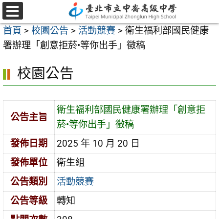
跳
至
選
首頁
>
校園公告
>
活動競賽
>
衛生福利部國民健康
單
主
署辦理「創意拒菸•等你出手」徵稿
要
內
校園公告
容
區
衛生福利部國民健康署辦理「創意拒
公告主旨
菸•等你出手」徵稿
發佈日期
2025 年 10 月 20 日
發佈單位
衛生組
公告類別
活動競賽
公告等級
轉知