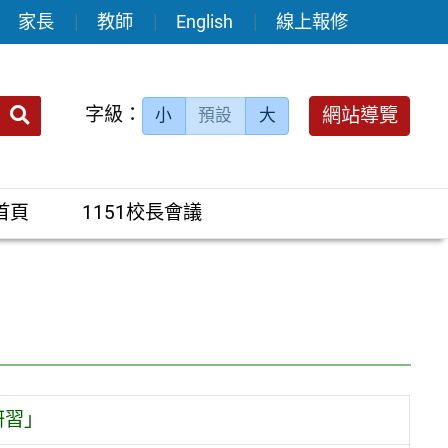
家長
教師
English
線上報修
送出
字級：
網站導覽
小
預設
大
搜
尋：
首頁
1151校長會議
研習」