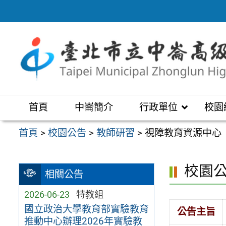
跳
至
主
要
內
容
區
首頁
中崙簡介
行政單位
校園
首頁
>
校園公告
>
教師研習
>
視障教育資源中心
校園
相關公告
2026-06-23
特教組
國立政治大學教育部實驗教育
公告主旨
推動中心辦理2026年實驗教