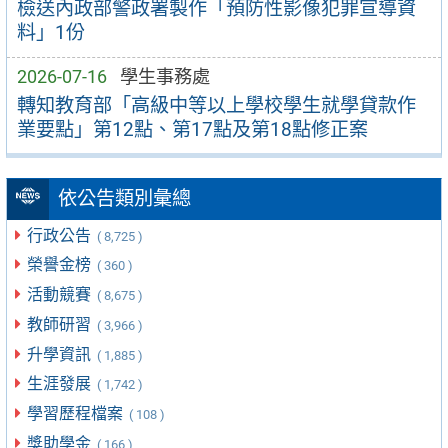
檢送內政部警政署製作「預防性影像犯罪宣導資
料」1份
2026-07-16
學生事務處
轉知教育部「高級中等以上學校學生就學貸款作
業要點」第12點、第17點及第18點修正案
依公告類別彙總
行政公告
( 8,725 )
榮譽金榜
( 360 )
活動競賽
( 8,675 )
教師研習
( 3,966 )
升學資訊
( 1,885 )
生涯發展
( 1,742 )
學習歷程檔案
( 108 )
獎助學金
( 166 )