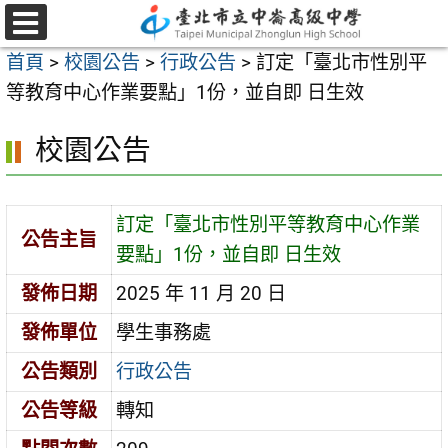
跳
至
選
首頁
>
校園公告
>
行政公告
>
訂定「臺北市性別平
單
主
等教育中心作業要點」1份，並自即 日生效
要
內
校園公告
容
區
訂定「臺北市性別平等教育中心作業
公告主旨
要點」1份，並自即 日生效
發佈日期
2025 年 11 月 20 日
發佈單位
學生事務處
公告類別
行政公告
公告等級
轉知