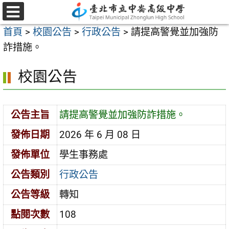
跳
至
選
首頁
>
校園公告
>
行政公告
>
請提高警覺並加強防
單
主
詐措施。
要
內
校園公告
容
區
公告主旨
請提高警覺並加強防詐措施。
發佈日期
2026 年 6 月 08 日
發佈單位
學生事務處
公告類別
行政公告
公告等級
轉知
點閱次數
108