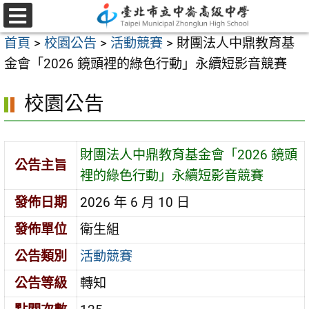
跳
至
選
首頁
>
校園公告
>
活動競賽
>
財團法人中鼎教育基
單
主
金會「2026 鏡頭裡的綠色行動」永續短影音競賽
要
內
校園公告
容
區
財團法人中鼎教育基金會「2026 鏡頭
公告主旨
裡的綠色行動」永續短影音競賽
發佈日期
2026 年 6 月 10 日
發佈單位
衛生組
公告類別
活動競賽
公告等級
轉知