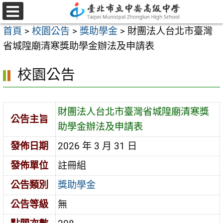
跳
至
選
首頁
>
校園公告
>
獎助學金
>
財團法人台北市臺灣
單
主
省城隍廟清寒獎助學金辦法及申請表
要
內
校園公告
容
區
財團法人台北市臺灣省城隍廟清寒獎
公告主旨
助學金辦法及申請表
發佈日期
2026 年 3 月 31 日
發佈單位
註冊組
公告類別
獎助學金
公告等級
無