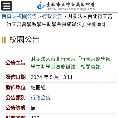
跳
至
選
首頁
>
校園公告
>
行政公告
>
財團法人台北行天宮
單
主
「行天宮醫學系學生助學金實施辦法」相關資訊
要
內
校園公告
容
區
財團法人台北行天宮「行天宮醫學系
公告主旨
學生助學金實施辦法」相關資訊
發佈日期
2024 年 5 月 13 日
發佈單位
註冊組
公告類別
行政公告
公告等級
無