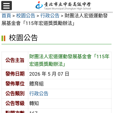
跳
至
選
首頁
>
校園公告
>
行政公告
>
財團法人宏道運動發
單
主
展基金會「115年宏道獎獎勵辦法」
要
內
校園公告
容
區
財團法人宏道運動發展基金會「115年
公告主旨
宏道獎獎勵辦法」
發佈日期
2026 年 5 月 07 日
發佈單位
體育組
公告類別
行政公告
公告等級
轉知