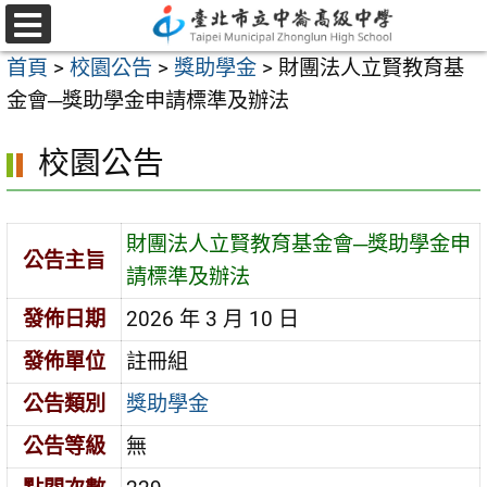
跳
至
選
首頁
>
校園公告
>
獎助學金
>
財團法人立賢教育基
單
主
金會─獎助學金申請標準及辦法
要
內
校園公告
容
區
財團法人立賢教育基金會─獎助學金申
公告主旨
請標準及辦法
發佈日期
2026 年 3 月 10 日
發佈單位
註冊組
公告類別
獎助學金
公告等級
無