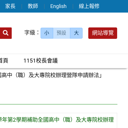
家長
教師
English
線上報修
送出
字級：
網站導覽
小
預設
大
搜
尋：
首頁
1151校長會議
國高中（職）及大專院校辦理營隊申請辦法」
學年第2學期補助全國高中（職）及大專院校辦理