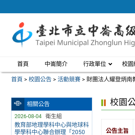
跳
至
主
要
內
容
區
首頁
中崙簡介
行政單位
校園
首頁
>
校園公告
>
活動競賽
>
財團法人耀登炳南
校園
相關公告
2026-08-04
衛生組
教育部地理學科中心與地球科
公告主旨
學學科中心聯合辦理「2050