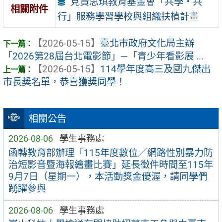
見賢思琪教育基金會「共學・共
相關附件
行」服務學習學校與組織扶植計畫
【2026-05-15】
臺北市政府文化局主辦
「2026第28屆台北電影節」—「青少年看影展 ...
【2026-05-15】
114學年度高三及國九傑出
市長獎名單，恭喜獲獎同學！
相關公告
2026-08-06
學生事務處
函轉教育部辦理「115年度數位／網路性別暴力防
治短影音暨海報繪畫比賽」延長徵件時間至115年
9月7日（星期一），本活動獎金優渥，請同學們
踴躍參與
2026-08-06
學生事務處