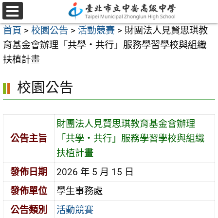
跳
至
選
首頁
>
校園公告
>
活動競賽
>
財團法人見賢思琪教
單
主
育基金會辦理「共學・共行」服務學習學校與組織
要
扶植計畫
內
容
校園公告
區
財團法人見賢思琪教育基金會辦理
公告主旨
「共學・共行」服務學習學校與組織
扶植計畫
發佈日期
2026 年 5 月 15 日
發佈單位
學生事務處
公告類別
活動競賽