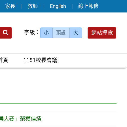
家長
教師
English
線上報修
送出
字級：
網站導覽
小
預設
大
搜
尋：
首頁
1151校長會議
音樂大賽」榮獲佳績