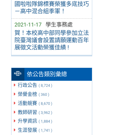
國啦啦隊錦標賽榮獲多底技巧
－高中混合組季軍！
2021-11-17
學生事務處
賀！本校高中部同學參加立法
院臺灣議會設置請願運動百年
展徵文活動榮獲佳績 !
依公告類別彙總
行政公告
( 8,724 )
榮譽金榜
( 360 )
活動競賽
( 8,670 )
教師研習
( 3,962 )
升學資訊
( 1,884 )
生涯發展
( 1,741 )