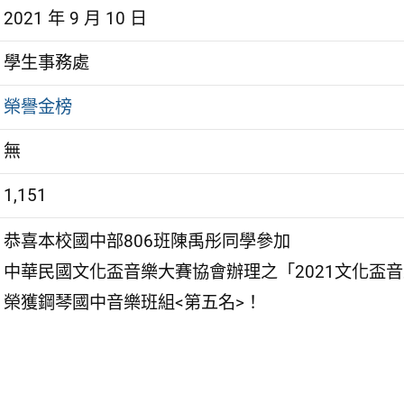
2021 年 9 月 10 日
學生事務處
榮譽金榜
無
1,151
恭喜本校國中部806班陳禹彤同學參加
中華民國文化盃音樂大賽協會辦理之「2021文化盃
榮獲鋼琴國中音樂班組<第五名>！