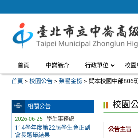
跳
至
主
要
內
容
區
首頁
中崙簡介
行政單位
校園
首頁
>
校園公告
>
榮譽金榜
>
賀本校國中部806
校園
相關公告
2026-06-26
學生事務處
114學年度第22屆學生會正副
公告主旨
會長選舉結果