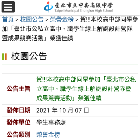
跳
至
選
首頁
>
校園公告
>
榮譽金榜
>
賀!!!本校高中部同學參
單
主
加「臺北市公私立高中、職學生線上解謎設計營隊
要
暨成果競賽活動」榮獲佳績
內
容
校園公告
區
賀!!!本校高中部同學參加「臺北市公私
公告主旨
立高中、職學生線上解謎設計營隊暨
成果競賽活動」榮獲佳績
發佈日期
2021 年 10 月 07 日
發佈單位
學生事務處
公告類別
榮譽金榜