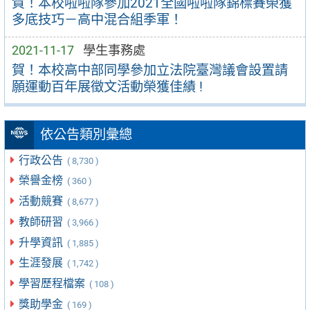
賀！本校啦啦隊參加2021全國啦啦隊錦標賽榮獲
多底技巧－高中混合組季軍！
2021-11-17
學生事務處
賀！本校高中部同學參加立法院臺灣議會設置請
願運動百年展徵文活動榮獲佳績 !
依公告類別彙總
行政公告
( 8,730 )
榮譽金榜
( 360 )
活動競賽
( 8,677 )
教師研習
( 3,966 )
升學資訊
( 1,885 )
生涯發展
( 1,742 )
學習歷程檔案
( 108 )
獎助學金
( 169 )