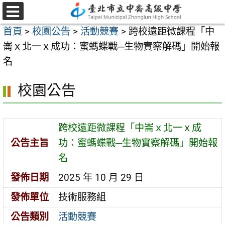
跳
至
選
首頁
>
校園公告
>
活動競賽
>
跨校遠距微課程「中
單
主
崙ｘ北一ｘ成功：蜜螞蝶戰─生物實察解碼」開始報
要
名
內
容
校園公告
區
跨校遠距微課程「中崙ｘ北一ｘ成
公告主旨
功：蜜螞蝶戰─生物實察解碼」開始報
名
發佈日期
2025 年 10 月 29 日
發佈單位
技術服務組
公告類別
活動競賽