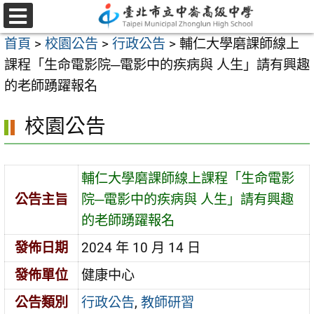
跳
至
選
首頁
>
校園公告
>
行政公告
>
輔仁大學磨課師線上
單
主
課程「生命電影院─電影中的疾病與 人生」請有興趣
要
的老師踴躍報名
內
容
校園公告
區
輔仁大學磨課師線上課程「生命電影
公告主旨
院─電影中的疾病與 人生」請有興趣
的老師踴躍報名
發佈日期
2024 年 10 月 14 日
發佈單位
健康中心
公告類別
行政公告
,
教師研習