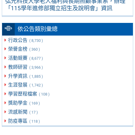
弘光科技大學老人福利與長期照顧事業系，辦理
「115學年進修部獨立招生及說明會」資訊
依公告類別彙總
行政公告
( 8,730 )
榮譽金榜
( 360 )
活動競賽
( 8,677 )
教師研習
( 3,966 )
升學資訊
( 1,885 )
生涯發展
( 1,742 )
學習歷程檔案
( 108 )
獎助學金
( 169 )
流感新聞
( 17 )
防疫專區
( 118 )