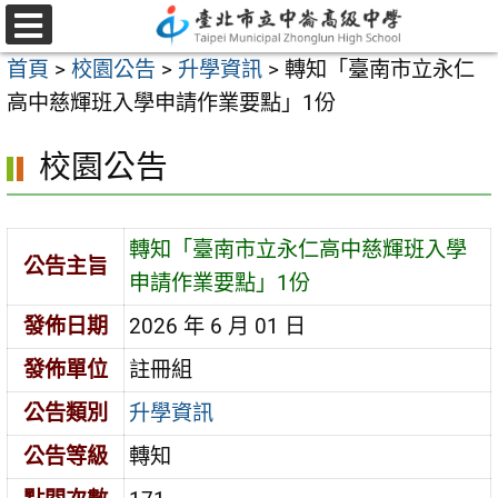
跳
至
選
首頁
>
校園公告
>
升學資訊
>
轉知「臺南市立永仁
單
主
高中慈輝班入學申請作業要點」1份
要
內
校園公告
容
區
轉知「臺南市立永仁高中慈輝班入學
公告主旨
申請作業要點」1份
發佈日期
2026 年 6 月 01 日
發佈單位
註冊組
公告類別
升學資訊
公告等級
轉知