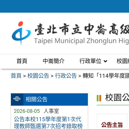
跳
至
主
要
內
容
區
首頁
中崙簡介
行政單位
校園
首頁
>
校園公告
>
行政公告
>
轉知「114學年
校園
相關公告
2026-08-05
人事室
公告本校115學年度第1次代
公告主旨
理教師甄選第7次招考錄取榜