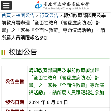
跳
至
選
首頁
>
校園公告
>
行政公告
>
轉知教育部國民及學
單
主
前教育署辦理「全面性教育（含愛滋病防治）計
要
畫」之「家長『全面性教育』專題演講活動」，請
內
所屬人員踴躍報名參加
容
區
校園公告
轉知教育部國民及學前教育署辦理
「全面性教育（含愛滋病防治）計
公告主旨
畫」之「家長『全面性教育』專題演
講活動」，請所屬人員踴躍報名參加
發佈日期
2024 年 6 月 04 日