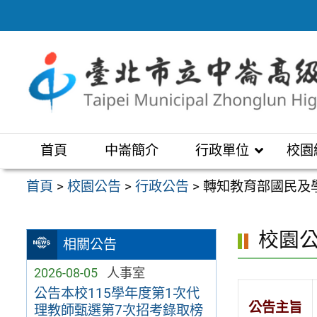
跳
至
主
要
內
容
區
首頁
中崙簡介
行政單位
校園
首頁
>
校園公告
>
行政公告
>
轉知教育部國民及
校園
相關公告
2026-08-05
人事室
公告本校115學年度第1次代
公告主旨
理教師甄選第7次招考錄取榜