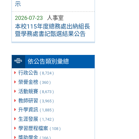
示
2026-07-23
人事室
本校115年度總務處出納組長
暨學務處書記甄選結果公告
依公告類別彙總
行政公告
( 8,724 )
榮譽金榜
( 360 )
活動競賽
( 8,673 )
教師研習
( 3,965 )
升學資訊
( 1,885 )
生涯發展
( 1,742 )
學習歷程檔案
( 108 )
獎助學金
( 166 )