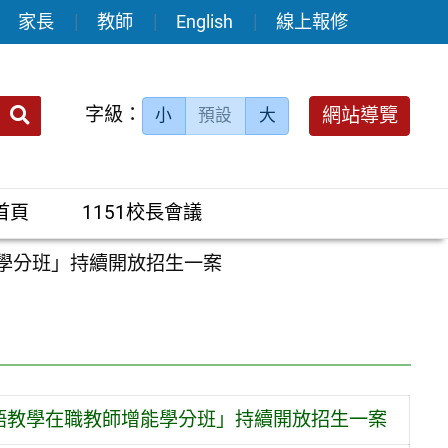
家長
教師
English
線上報修
送出
字級：
網站導覽
小
預設
大
搜
尋：
首頁
1151校長會議
能學分班」持續開放招生一案
語教學在職教師增能學分班」持續開放招生一案