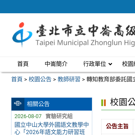
跳
至
主
要
內
容
區
首頁
中崙簡介
行政單位
校園
首頁
>
校園公告
>
教師研習
>
轉知教育部委託國
校園
相關公告
2026-08-07
實驗研究組
國立中山大學外國語文教學中
公告主旨
心「2026年語文能力研習班