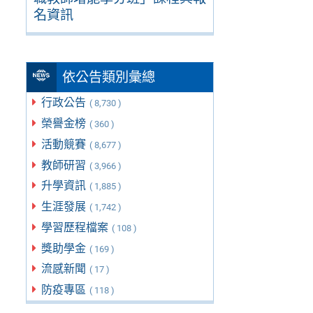
名資訊
依公告類別彙總
行政公告
( 8,730 )
榮譽金榜
( 360 )
活動競賽
( 8,677 )
教師研習
( 3,966 )
升學資訊
( 1,885 )
生涯發展
( 1,742 )
學習歷程檔案
( 108 )
獎助學金
( 169 )
流感新聞
( 17 )
防疫專區
( 118 )