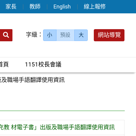
家長
教師
English
線上報修
送出
字級：
網站導覽
小
預設
大
搜
尋：
首頁
1151校長會議
版及職場手語翻譯使用資訊
充教 材電子書」出版及職場手語翻譯使用資訊