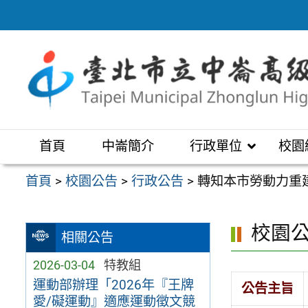
跳
至
主
要
內
容
區
首頁
中崙簡介
行政單位
校園
首頁
>
校園公告
>
行政公告
>
轉知本市勞動力重
校園
相關公告
2026-03-04
特教組
運動部辦理「2026年『王牌
公告主旨
愛/礙運動』適應運動徵文競