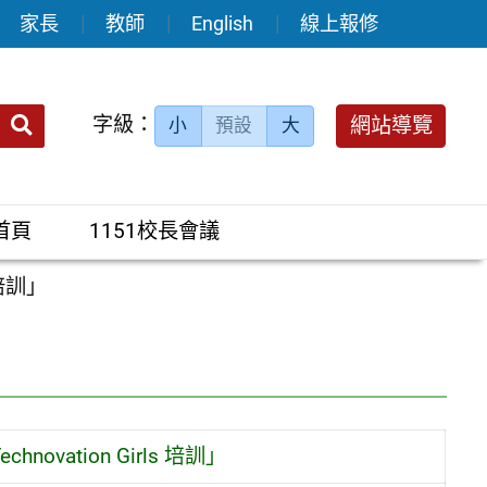
家長
教師
English
線上報修
送出
字級：
網站導覽
小
預設
大
搜
尋：
首頁
1151校長會議
s 培訓」
chnovation Girls 培訓」