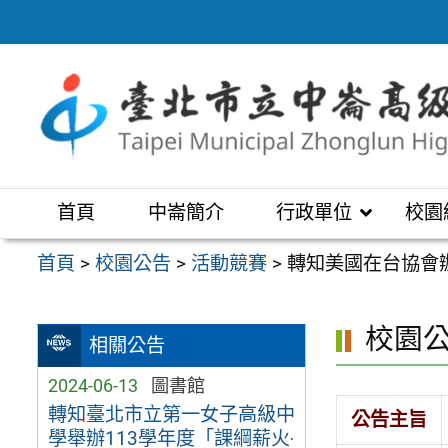
跳
至
主
要
內
容
區
首頁
中崙簡介
行政單位
校園
首頁
>
校園公告
>
活動競賽
>
轉知美國在台協會辦理「AIT 
校園
相關公告
2024-06-13
圖書館
轉知臺北市立第一女子高級中
公告主旨
學舉辦113學年度「課綱薪火‧