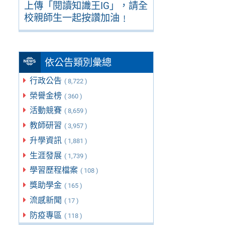
上傳「閱讀知識王IG」，請全
校親師生一起按讚加油﹗
依公告類別彙總
行政公告
( 8,722 )
榮譽金榜
( 360 )
活動競賽
( 8,659 )
教師研習
( 3,957 )
升學資訊
( 1,881 )
生涯發展
( 1,739 )
學習歷程檔案
( 108 )
獎助學金
( 165 )
流感新聞
( 17 )
防疫專區
( 118 )