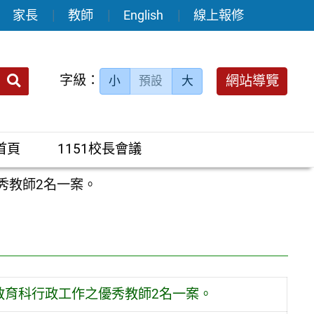
家長
教師
English
線上報修
送出
字級：
網站導覽
小
預設
大
搜
尋：
首頁
1151校長會議
秀教師2名一案。
教育科行政工作之優秀教師2名一案。