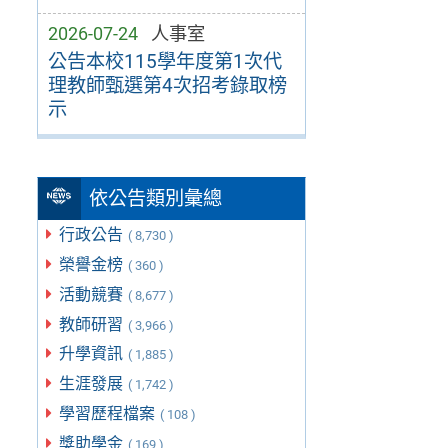
2026-07-24
人事室
公告本校115學年度第1次代
理教師甄選第4次招考錄取榜
示
依公告類別彙總
行政公告
( 8,730 )
榮譽金榜
( 360 )
活動競賽
( 8,677 )
教師研習
( 3,966 )
升學資訊
( 1,885 )
生涯發展
( 1,742 )
學習歷程檔案
( 108 )
獎助學金
( 169 )