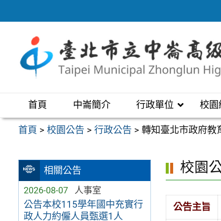
跳
至
主
要
內
容
區
首頁
中崙簡介
行政單位
校園
首頁
>
校園公告
>
行政公告
>
轉知臺北市政府教
校園
相關公告
2026-08-07
人事室
公告本校115學年國中充實行
公告主旨
政人力約僱人員甄選1人