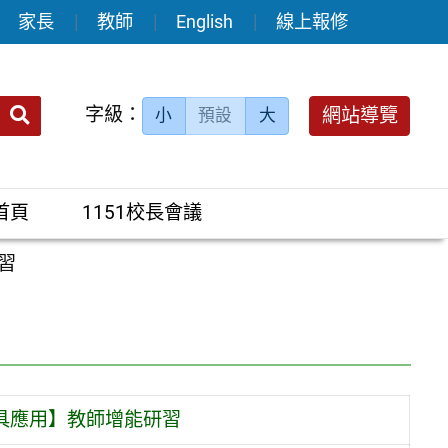
家長
教師
English
線上報修
送出
字級：
網站導覽
小
預設
大
搜
尋：
首頁
1151校長會議
習
具應用】教師增能研習