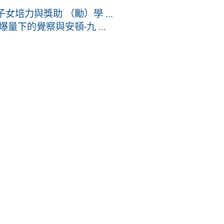
培力與獎助 （勵）學 ...
下的覺察與安頓-九 ...