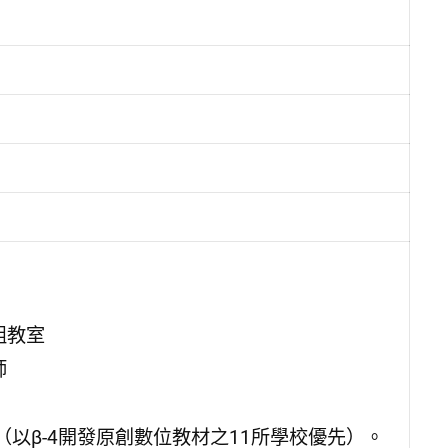
組教室
師
以β-4開發原創數位教材之11所學校優先）。