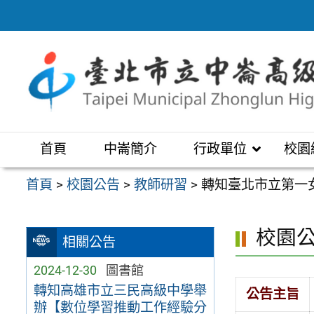
跳
至
主
要
內
容
區
首頁
中崙簡介
行政單位
校園
首頁
>
校園公告
>
教師研習
>
轉知臺北市立第一
校園
相關公告
2024-12-30
圖書館
轉知高雄市立三民高級中學舉
公告主旨
辦【數位學習推動工作經驗分