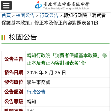
跳
至
選
首頁
>
校園公告
>
行政公告
>
轉知行政院「消費者
單
主
保護基本政策」修正本及修正內容對照表各1份
要
內
校園公告
容
區
轉知行政院「消費者保護基本政策」修
公告主旨
正本及修正內容對照表各1份
發佈日期
2025 年 8 月 25 日
發佈單位
學生事務處
公告類別
行政公告
公告等級
轉知