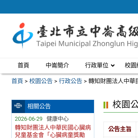
跳
至
主
要
內
容
區
首頁
中崙簡介
行政單位
校園
首頁
>
校園公告
>
行政公告
>
轉知財團法人中華
校園
相關公告
2026-06-29
健康中心
轉知財團法人中華民國心臟病
公告主旨
兒童基金會「心臟病童獎勵