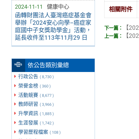
2024-11-11
健康中心
相關附件
函轉財團法人臺灣癌症基金會
舉辦「2024安心向學–癌症家
【202
庭國中子女獎助學金」活動，
【202
延長收件至113年11月29 日
依公告類別彙總
行政公告
( 8,730 )
榮譽金榜
( 360 )
活動競賽
( 8,677 )
教師研習
( 3,966 )
升學資訊
( 1,885 )
生涯發展
( 1,742 )
學習歷程檔案
( 108 )