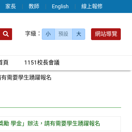
家長
教師
English
線上報修
送出
字級：
網站導覽
小
預設
大
搜
尋：
首頁
1151校長會議
請有需要學生踴躍報名
獎勵 學金」辦法，請有需要學生踴躍報名