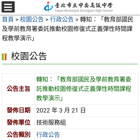
跳
至
選
首頁
>
校園公告
>
行政公告
>
轉知：「教育部國民
單
主
及學前教育署委託推動校園修復式正義彈性時間課
要
程教學演示」
內
容
校園公告
區
轉知：「教育部國民及學前教育署委
公告主旨
託推動校園修復式正義彈性時間課程
教學演示」
發佈日期
2022 年 3 月 21 日
發佈單位
技術服務組
公告類別
行政公告