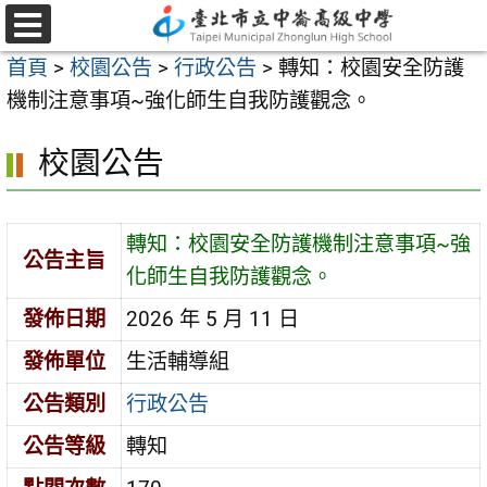
跳
至
選
首頁
>
校園公告
>
行政公告
>
轉知：校園安全防護
單
主
機制注意事項~強化師生自我防護觀念。
要
內
校園公告
容
區
轉知：校園安全防護機制注意事項~強
公告主旨
化師生自我防護觀念。
發佈日期
2026 年 5 月 11 日
發佈單位
生活輔導組
公告類別
行政公告
公告等級
轉知