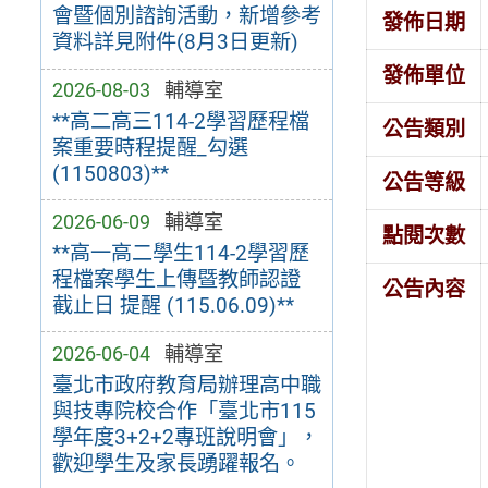
會暨個別諮詢活動，新增參考
發佈日期
資料詳見附件(8月3日更新)
發佈單位
2026-08-03
輔導室
**高二高三114-2學習歷程檔
公告類別
案重要時程提醒_勾選
(1150803)**
公告等級
2026-06-09
輔導室
點閱次數
**高一高二學生114-2學習歷
程檔案學生上傳暨教師認證
公告內容
截止日 提醒 (115.06.09)**
2026-06-04
輔導室
臺北市政府教育局辦理高中職
與技專院校合作「臺北市115
學年度3+2+2專班說明會」，
歡迎學生及家長踴躍報名。