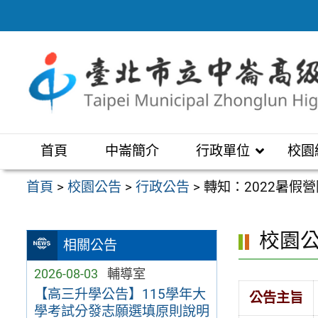
跳
至
主
要
內
容
區
首頁
中崙簡介
行政單位
校園
首頁
>
校園公告
>
行政公告
>
轉知：2022暑假營
校園
相關公告
2026-08-03
輔導室
【高三升學公告】115學年大
公告主旨
學考試分發志願選填原則說明