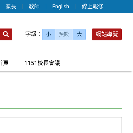
家長
教師
English
線上報修
送出
字級：
網站導覽
小
預設
大
搜
尋：
首頁
1151校長會議