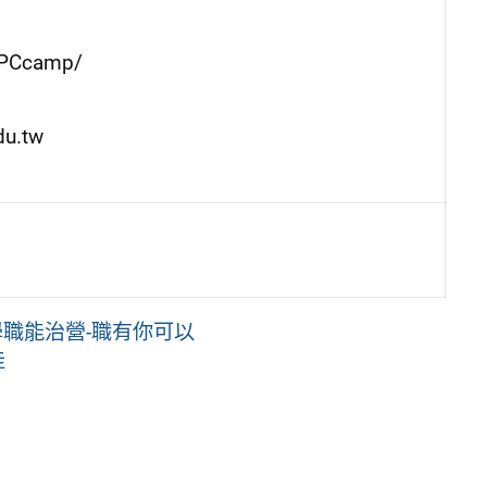
PCcamp/
u.tw
大學職能治營-職有你可以
哇