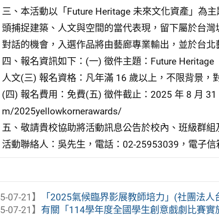
三、本活動以「Future Heritage 未來文化資
頭捕捉建築、人文與空間的當代表現，留下屬於台灣
對話的機會，入選作品將由藝廊專業輸出，並於台北
四、報名資訊如下：(一) 徵件主題：Future Herita
人文(三) 報名資格：凡年滿 16 歲以上，不限背景
(四) 報名費用：免費(五) 徵件截止：2025 年 8 月 31 日(六
m/2025yellowkornerawards/
五、敬請貴校協助將活動訊息公告於校內、班級群組
活動聯絡人：吳先生，電話：02-25953039，電子信箱： yel
5-07-21】
「2025氣候臨界影展教師培力」(社團法人台
5-07-21】
有關「114學年度全國學生創意戲劇比賽實