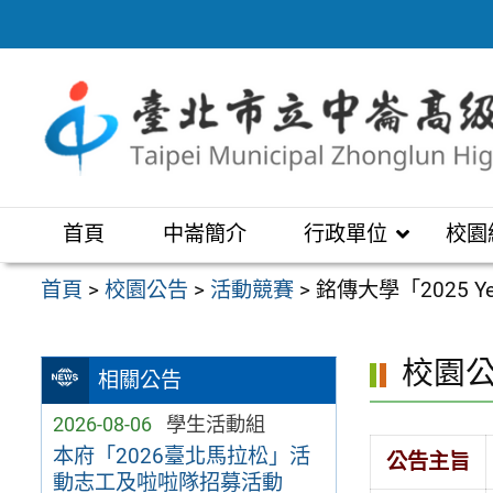
跳
至
主
要
內
容
區
首頁
中崙簡介
行政單位
校園
首頁
>
校園公告
>
活動競賽
>
銘傳大學「2025 Ye
校園
相關公告
2026-08-06
學生活動組
本府「2026臺北馬拉松」活
公告主旨
動志工及啦啦隊招募活動