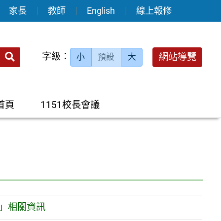
家長
教師
English
線上報修
送出
字級：
網站導覽
小
預設
大
搜
尋：
首頁
1151校長會議
件計畫」相關資訊