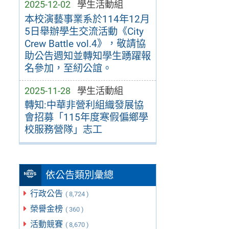
2025-12-02
學生活動組
本校演藝事業系於114年12月
5日舉辦學生交流活動《City
Crew Battle vol.4》，敬請協
助公告週知並轉知學生踴躍報
名參加，至紉公誼。
2025-11-28
學生活動組
轉知:中華非營利組織發展協
會招募「115年度寒假偏鄉學
校服務營隊」志工
依公告類別彙總
行政公告
( 8,724 )
榮譽金榜
( 360 )
活動競賽
( 8,670 )