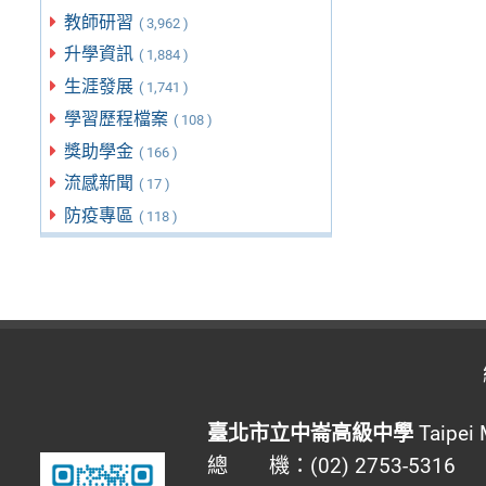
教師研習
( 3,962 )
升學資訊
( 1,884 )
生涯發展
( 1,741 )
學習歷程檔案
( 108 )
獎助學金
( 166 )
流感新聞
( 17 )
防疫專區
( 118 )
臺北市立中崙高級中學
Taipei 
總 機：(02) 2753-5316