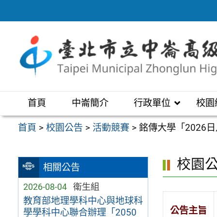
跳
至
主
要
內
容
區
首頁
中崙簡介
行政單位
校園
首頁
>
校園公告
>
活動競賽
>
銘傳大學「2026
校園
相關公告
2026-08-04
衛生組
教育部地理學科中心與地球科
公告主旨
學學科中心聯合辦理「2050