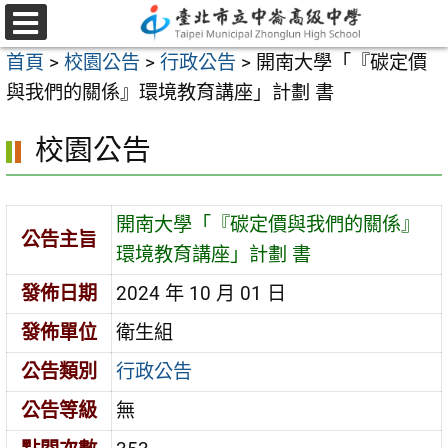
跳
至
選
首頁
>
校園公告
>
行政公告
>
開南大學「『碳定價
單
主
與我們的關係』環境教育講座」計劃 書
要
內
校園公告
容
區
開南大學「『碳定價與我們的關係』
公告主旨
環境教育講座」計劃 書
發佈日期
2024 年 10 月 01 日
發佈單位
衛生組
公告類別
行政公告
公告等級
無