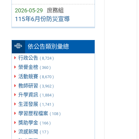
2026-05-29
庶務組
115年6月份防災宣導
依公告類別彙總
行政公告
( 8,724 )
榮譽金榜
( 360 )
活動競賽
( 8,670 )
教師研習
( 3,962 )
升學資訊
( 1,884 )
生涯發展
( 1,741 )
學習歷程檔案
( 108 )
獎助學金
( 166 )
流感新聞
( 17 )