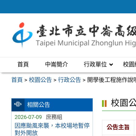
跳
至
主
要
內
容
區
首頁
中崙簡介
行政單位
校園
首頁
>
校園公告
>
行政公告
>
開學後工程施作說
校園
相關公告
2026-07-09
庶務組
因應颱風來襲，本校場地暫停
公告主旨
對外開放