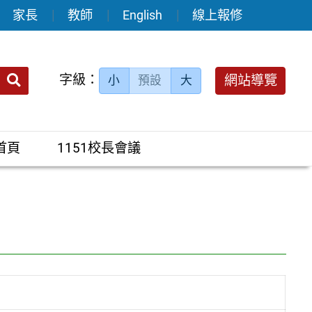
家長
教師
English
線上報修
送出
字級：
網站導覽
小
預設
大
搜
尋：
首頁
1151校長會議