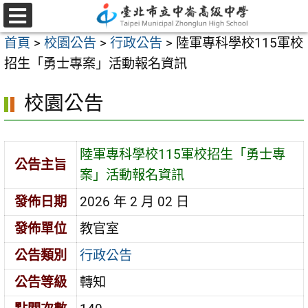
跳
至
選
首頁
>
校園公告
>
行政公告
>
陸軍專科學校115軍校
單
主
招生「勇士專案」活動報名資訊
要
內
校園公告
容
區
陸軍專科學校115軍校招生「勇士專
公告主旨
案」活動報名資訊
發佈日期
2026 年 2 月 02 日
發佈單位
教官室
公告類別
行政公告
公告等級
轉知