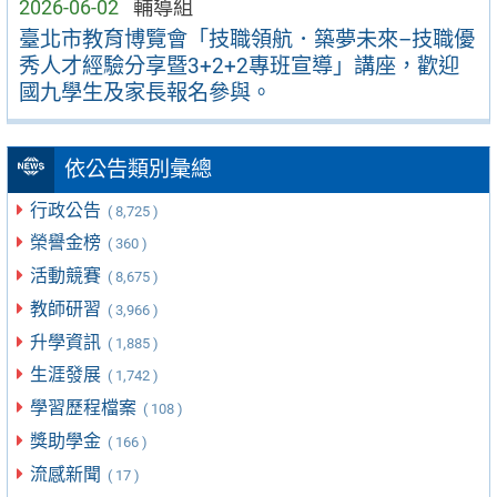
2026-06-02
輔導組
臺北市教育博覽會「技職領航．築夢未來–技職優
秀人才經驗分享暨3+2+2專班宣導」講座，歡迎
國九學生及家長報名參與。
依公告類別彙總
行政公告
( 8,725 )
榮譽金榜
( 360 )
活動競賽
( 8,675 )
教師研習
( 3,966 )
升學資訊
( 1,885 )
生涯發展
( 1,742 )
學習歷程檔案
( 108 )
獎助學金
( 166 )
流感新聞
( 17 )