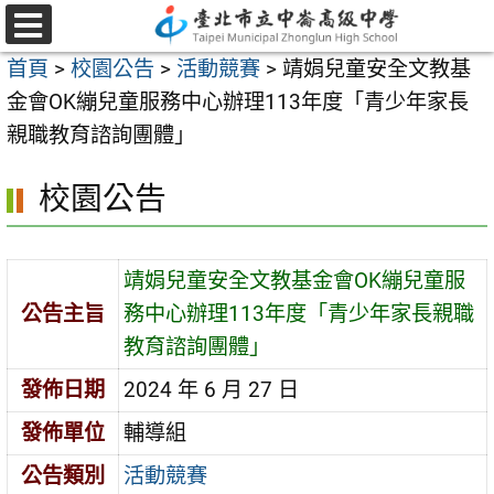
跳
至
選
首頁
>
校園公告
>
活動競賽
>
靖娟兒童安全文教基
單
主
金會OK繃兒童服務中心辦理113年度「青少年家長
要
親職教育諮詢團體」
內
容
校園公告
區
靖娟兒童安全文教基金會OK繃兒童服
公告主旨
務中心辦理113年度「青少年家長親職
教育諮詢團體」
發佈日期
2024 年 6 月 27 日
發佈單位
輔導組
公告類別
活動競賽