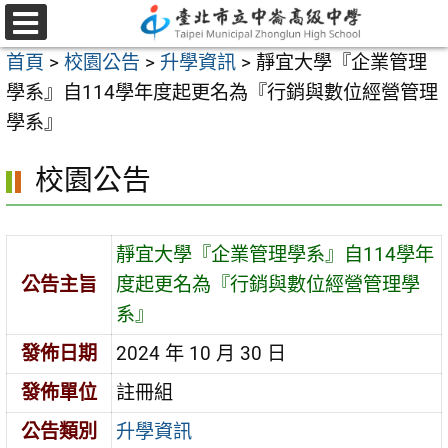
跳
至
選
首頁
>
校園公告
>
升學資訊
>
靜宜大學『企業管理
單
主
學系』自114學年度起更名為『行銷與數位經營管理
要
學系』
內
容
校園公告
區
靜宜大學『企業管理學系』自114學年
公告主旨
度起更名為『行銷與數位經營管理學
系』
發佈日期
2024 年 10 月 30 日
發佈單位
註冊組
公告類別
升學資訊