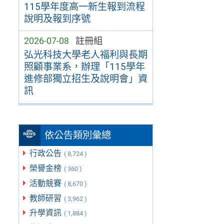
115學年度高一新生報到流程
說明及報到序號
2026-07-08
註冊組
弘光科技大學老人福利與長期
照顧事業系，辦理「115學年
進修部獨立招生及說明會」資
訊
依公告類別彙總
行政公告
( 8,724 )
榮譽金榜
( 360 )
活動競賽
( 8,670 )
教師研習
( 3,962 )
升學資訊
( 1,884 )