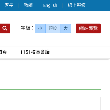
家長
教師
English
線上報修
送出
字級：
網站導覽
小
預設
大
搜
尋：
首頁
1151校長會議