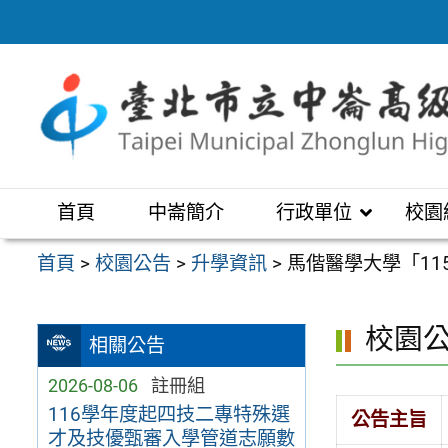
跳
至
主
要
內
容
區
首頁
中崙簡介
行政單位
校園
首頁
>
校園公告
>
升學資訊
>
馬偕醫學大學「1
校園
相關公告
2026-08-06
註冊組
116學年度起四技二專特殊選
公告主旨
才及技優甄審入學管道志願數