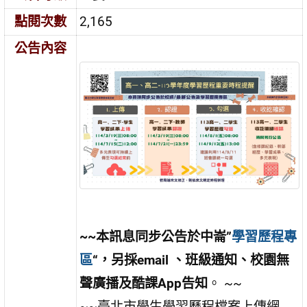
點閱次數
2,165
公告內容
~~
本訊息同步公告於中崙”
學習歷程專
區
“
，
另採
email
、班級通知、校園無
聲廣播及酷課
App
告知
。
~~
~~臺北市學生學習歷程檔案上傳網