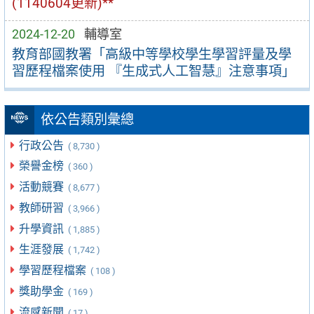
(1140604更新)**
2024-12-20
輔導室
教育部國教署「高級中等學校學生學習評量及學
習歷程檔案使用 『生成式人工智慧』注意事項」
依公告類別彙總
行政公告
( 8,730 )
榮譽金榜
( 360 )
活動競賽
( 8,677 )
教師研習
( 3,966 )
升學資訊
( 1,885 )
生涯發展
( 1,742 )
學習歷程檔案
( 108 )
獎助學金
( 169 )
流感新聞
( 17 )