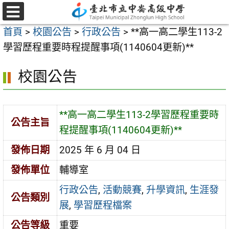
跳
至
選
首頁
>
校園公告
>
行政公告
>
**高一高二學生113-2
單
主
學習歷程重要時程提醒事項(1140604更新)**
要
內
校園公告
容
區
**高一高二學生113-2學習歷程重要時
公告主旨
程提醒事項(1140604更新)**
發佈日期
2025 年 6 月 04 日
發佈單位
輔導室
行政公告
,
活動競賽
,
升學資訊
,
生涯發
公告類別
展
,
學習歷程檔案
公告等級
重要