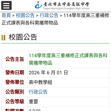
跳
至
選
首頁
>
校園公告
>
行政公告
>
114學年度高三重補修
單
主
正式課表與各科需攜帶物品
要
內
校園公告
容
區
114學年度高三重補修正式課表與各科
公告主旨
需攜帶物品
發佈日期
2026 年 6 月 01 日
發佈單位
高中教學組
公告類別
行政公告
公告等級
重要