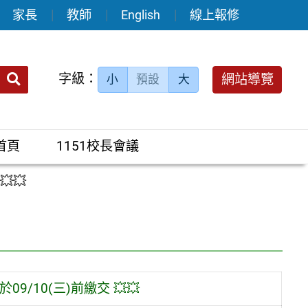
家長
教師
English
線上報修
送出
字級：
網站導覽
小
預設
大
搜
尋：
首頁
1151校長會議
💥
9/10(三)前繳交 💥💥