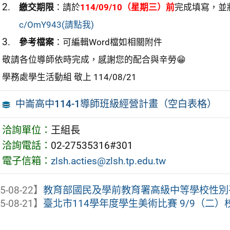
繳交期限
：請於
114/09/10（星期三）前
完成填寫，並
c/OmY943(請點我)
參考檔案
：可編輯Word檔如相關附件
敬請各位導師依時完成，感謝您的配合與辛勞😁
學務處學生活動組 敬上 114/08/21
中崙高中114-1導師班級經營計畫（空白表格）
洽詢單位：
王組長
洽詢電話：
02-27535316#301
電子信箱：
zlsh.acties@zlsh.tp.edu.tw
5-08-22】
教育部國民及學前教育署高級中等學校性別平等
5-08-21】
臺北市114學年度學生美術比賽 9/9（二