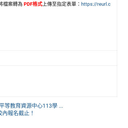
將檔案轉為
PDF格式
上傳至指定表單：
https://reurl.c
教育資源中心113學 ...
）校內報名截止！