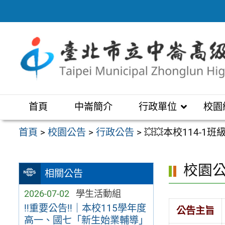
跳
至
主
要
內
容
區
首頁
中崙簡介
行政單位
校園
首頁
>
校園公告
>
行政公告
>
💥💥本校114-1
校園
相關公告
2026-07-02
學生活動組
‼️重要公告‼️｜本校115學年度
公告主旨
高一、國七「新生始業輔導」