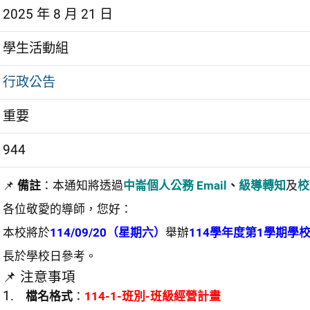
2025 年 8 月 21 日
學生活動組
行政公告
重要
944
📌
備註
：本通知將透過
中崙個人公務 Email
、
級導轉知
及
校
各位敬愛的導師，您好：
本校將於
114/09/20（星期六）
舉辦
114學年度第1學期學
長於學校日參考。
📌 注意事項
檔名格式
：
114-1-班別-班級經營計畫